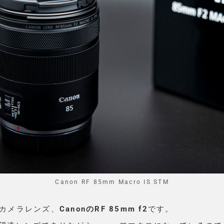
Canon RF 85mm Macro IS STM
たカメラレンズ、
CanonのRF 85mm f2
です。