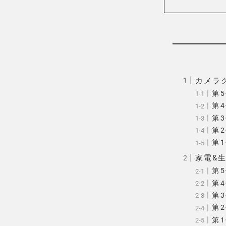
カメラ
第5
第4
第3
第2
第1
家電&
第
第4
第3
第2
第1