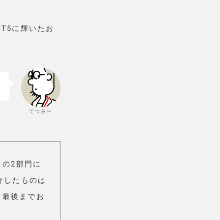
ST5に輝いたお
てつみー
」の2部門に
介したものは
、最後までお