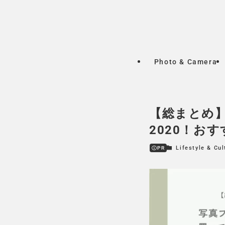
Photo & Camera
【総まとめ
2020！お
Lifestyle & Cul
PR