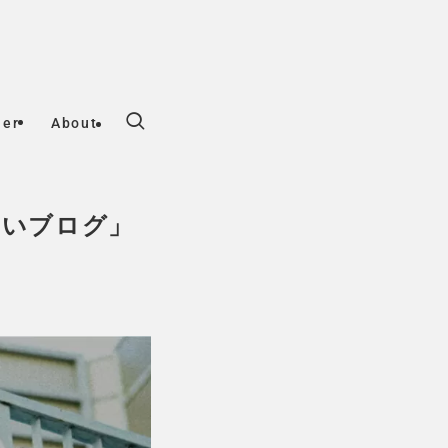
her
About
しいブログ」