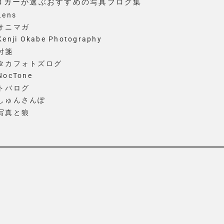
ロガーが選ぶおすすめの写真ブログ集
Lens
 オニマガ
Kenji Okabe Photography
 付箋
. タカフォトズログ
 NocTone
 トバログ
 しゅんさんぽ
 写真と狼