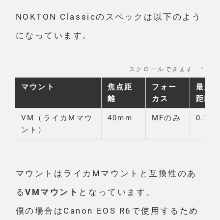
NOKTON Classicのスペックは以下のよう
になっています。
スクロールできます
マウント
焦点距
フォー
最短
離
カス
距離
VM（ライカMマウ
40mm
MFのみ
0.7m
ント）
マウントはライカMマウントと互換性のあ
る
VMマウント
となっています。
僕の場合はCanon EOS R6で使用するため