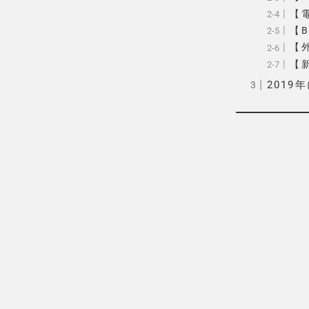
【
【B
【外
【新
201