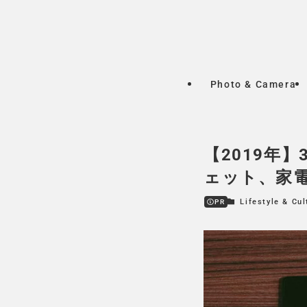
Photo & Camera
【2019年
ェット、家
Lifestyle & Cul
PR