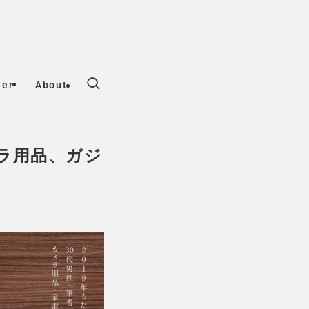
her
About
メラ用品、ガジ