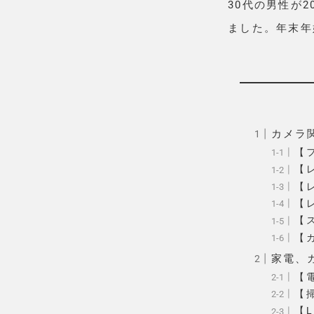
30代の男性が
ました。年末年
カメラ
【フ
【レ
【レ
【レ
【ス
【
家電、
【電
【
【