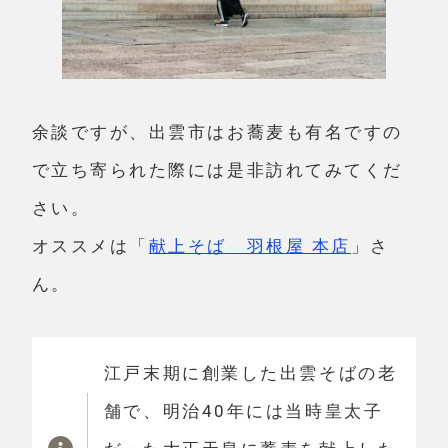
余談ですが、出雲市はお蕎麦も有名ですの
で立ち寄られた際には是非訪れてみてくだ
さい。
オススメは「
献上そば 羽根屋 本店
」さ
ん。
江戸末期に創業した出雲そばの老
舗で、明治40年には当時皇太子