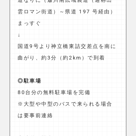
山陰自動車「道斐川 IC」より約7分
（約5km)
↓
斐川 ICを下りて最初の信号を左折
（看板有）
↓
道なりに（簸川南広域農道（通称出
雲ロマン街道）～県道 197 号経由）
まっすぐ
↓
国道9号より神立橋東詰交差点を南に