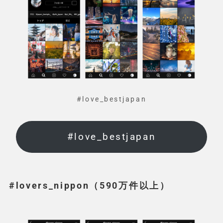
#love_bestjapan
#love_bestjapan
#lovers_nippon（590万件以上）