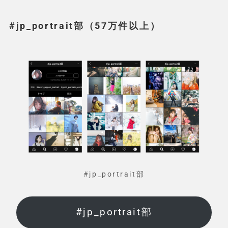
#jp_portrait部（57万件以上）
#jp_portrait部
#jp_portrait部