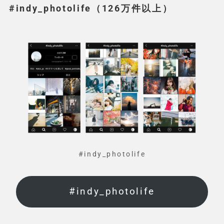
#indy_photolife（126万件以上）
#indy_photolife
#indy_photolife