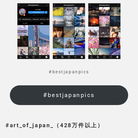
#bestjapanpics
#bestjapanpics
#art_of_japan_（428万件以上）