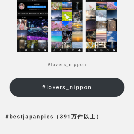
#lovers_nippon
#lovers_nippon
#bestjapanpics（391万件以上）