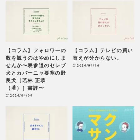
【コラム】フォロワーの
【コラム】テレビの買い
数を競うのはやめにしま
替えが分からない。
せんか〜表参道のセレブ
2024/04/16
犬とカバーニャ要塞の野
良犬［若林 正恭
（著）］書評〜
2024/04/09