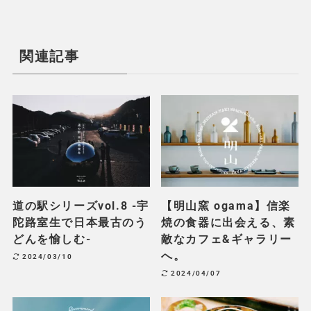
この記事が気に入ったら
フォローしてね！
Follow Me
Share!
【実写あり】SAMYANG 85mm F1.4 AS IF UMC
をレビュー！単焦点中望遠レンズ入門におすす
め。
道の駅シリーズ Vol.3 -大阪市富田林市 道の駅か
なん-