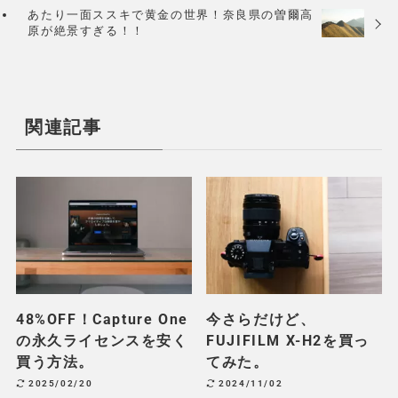
あたり一面ススキで黄金の世界！奈良県の曽爾高
原が絶景すぎる！！
関連記事
48%OFF！Capture One
今さらだけど、
の永久ライセンスを安く
FUJIFILM X-H2を買っ
買う方法。
てみた。
2025/02/20
2024/11/02